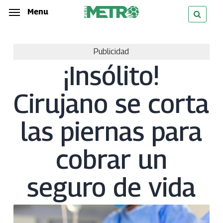
Skip
Menu
Menu
to
main
Publicidad
content
¡Insólito!
Cirujano se corta
las piernas para
cobrar un
seguro de vida