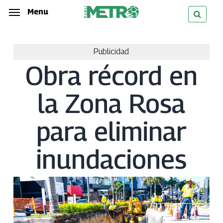
Skip
Menu
Menu
to
main
Publicidad
content
Obra récord en
la Zona Rosa
para eliminar
inundaciones