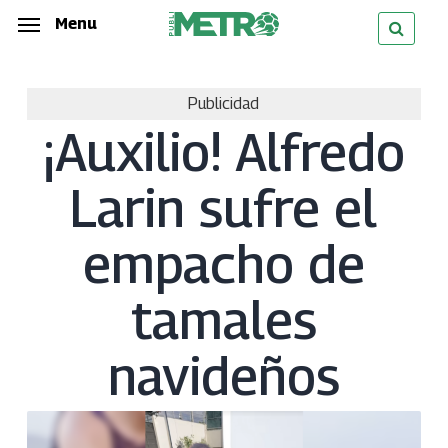
Skip
Menu
Menu
to
main
Publicidad
content
¡Auxilio! Alfredo
Larin sufre el
empacho de
tamales
navideños