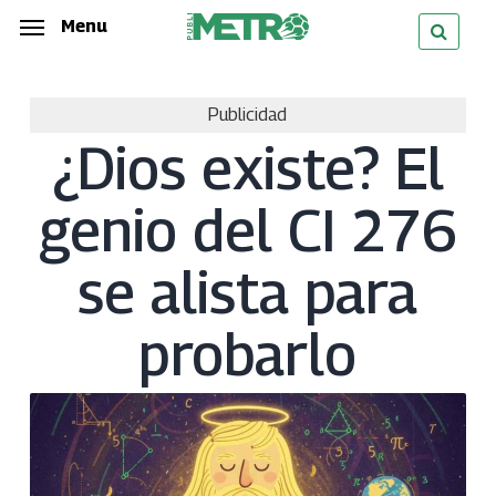
Skip
Menu
Menu
to
main
Publicidad
content
¿Dios existe? El
genio del CI 276
se alista para
probarlo