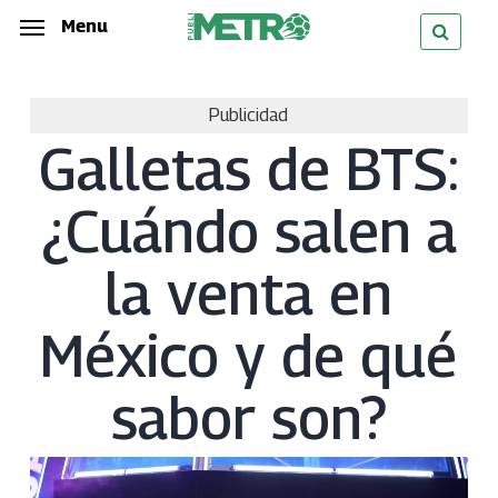
Skip
Menu
Menu
to
main
Publicidad
content
Galletas de BTS:
¿Cuándo salen a
la venta en
México y de qué
sabor son?