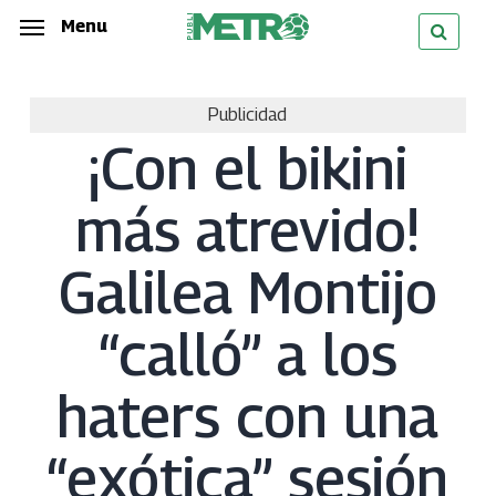
Skip
Menu
Menu
to
main
Publicidad
content
¡Con el bikini
más atrevido!
Galilea Montijo
“calló” a los
haters con una
“exótica” sesión