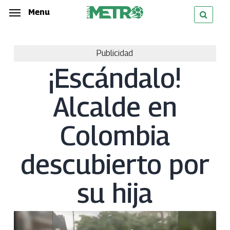
Skip
Menu
Menu
to
main
Publicidad
content
¡Escándalo!
Alcalde en
Colombia
descubierto por
su hija