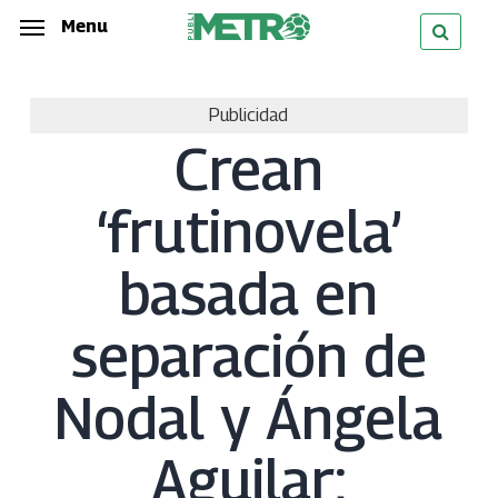
Skip
Menu
Menu
to
main
Publicidad
content
Crean
‘frutinovela’
basada en
separación de
Nodal y Ángela
Aguilar;