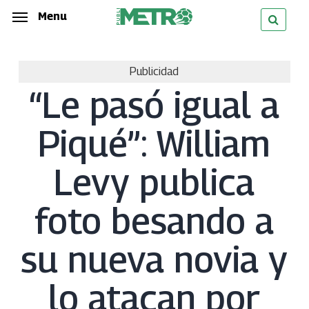
Skip
Menu
Menu
to
main
Publicidad
content
“Le pasó igual a
Piqué”: William
Levy publica
foto besando a
su nueva novia y
lo atacan por