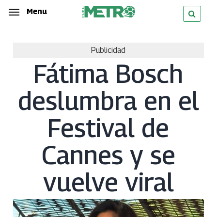
Skip
Menu
Menu
to
main
Publicidad
content
Fátima Bosch
deslumbra en el
Festival de
Cannes y se
vuelve viral