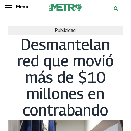
Skip
Menu
Menu
to
main
Publicidad
content
Desmantelan
red que movió
más de $10
millones en
contrabando