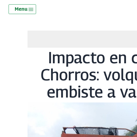
Skip
Menu
Menu
to
main
content
Impacto en 
Chorros: volq
embiste a va