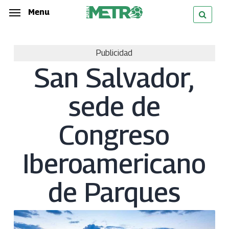
Skip
Menu
Menu
to
main
Publicidad
content
San Salvador,
sede de
Congreso
Iberoamericano
de Parques