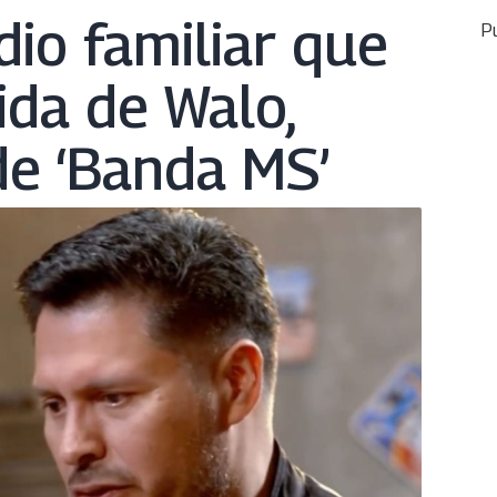
odio familiar que
Pu
ida de Walo,
de ‘Banda MS’