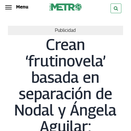
Skip
Menu
Menu
to
main
Publicidad
content
Crean
‘frutinovela’
basada en
separación de
Nodal y Ángela
Aguilar;