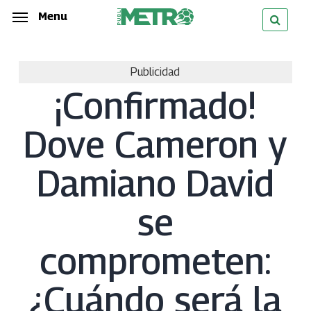
Skip
Menu
Menu
to
main
Publicidad
content
¡Confirmado!
Dove Cameron y
Damiano David
se
comprometen:
¿Cuándo será la