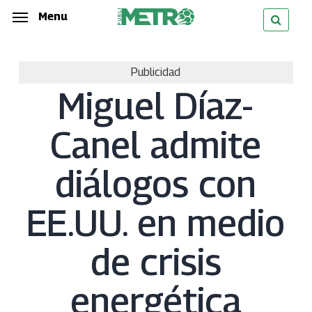
Skip
Menu
Menu
to
main
Publicidad
content
Miguel Díaz-
Canel admite
diálogos con
EE.UU. en medio
de crisis
energética