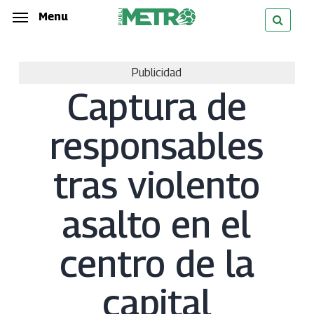
Skip
Menu
Menu
to
main
Publicidad
content
Captura de
responsables
tras violento
asalto en el
centro de la
capital