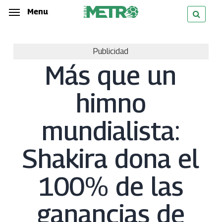
Skip
Menu
Menu
to
main
Publicidad
content
Más que un
himno
mundialista:
Shakira dona el
100% de las
ganancias de