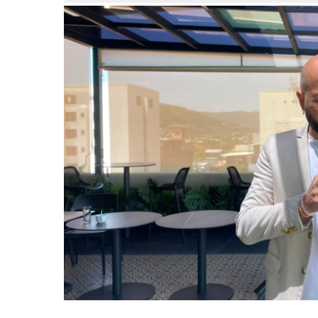
JUL
07