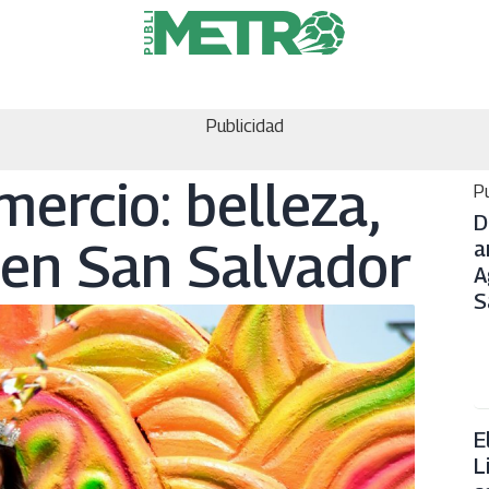
Publicidad
mercio: belleza,
Pu
D
 en San Salvador
a
A
S
E
L