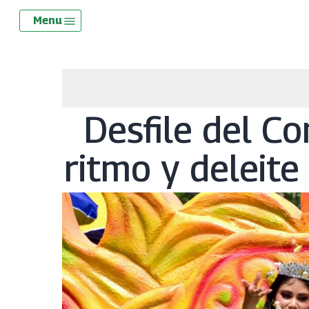
Skip
Menu
Menu
to
main
content
Desfile del Co
ritmo y deleite