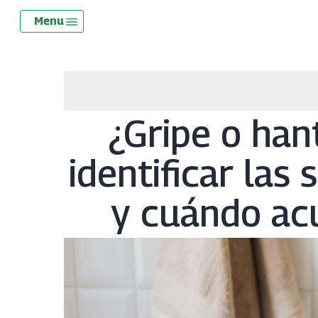
Skip
Menu
Menu
to
main
content
¿Gripe o han
identificar las
y cuándo acu