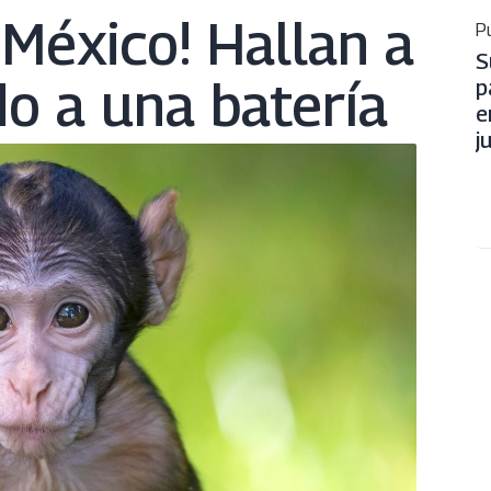
 México! Hallan a
Pu
S
 a una batería
p
e
j