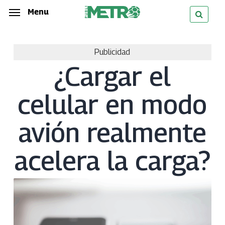
Skip
Menu
Menu
to
main
Publicidad
content
¿Cargar el
celular en modo
avión realmente
acelera la carga?