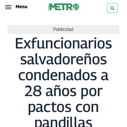
Skip
Menu
Menu
to
main
Publicidad
content
Exfuncionarios
salvadoreños
condenados a
28 años por
pactos con
pandillas