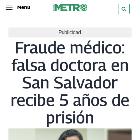
Skip
Menu
Menu
to
main
Publicidad
content
Fraude médico:
falsa doctora en
San Salvador
recibe 5 años de
prisión