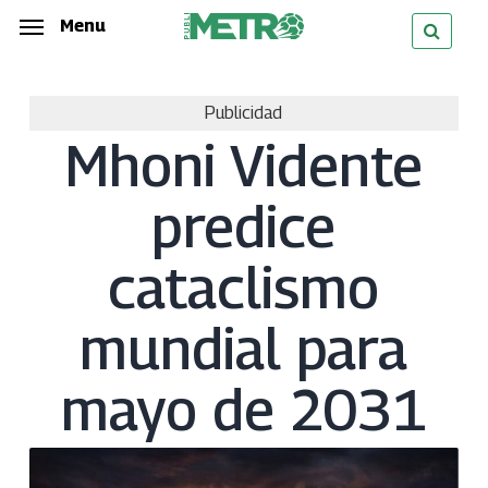
Skip
Menu
Menu
to
main
Publicidad
content
Mhoni Vidente
predice
cataclismo
mundial para
mayo de 2031