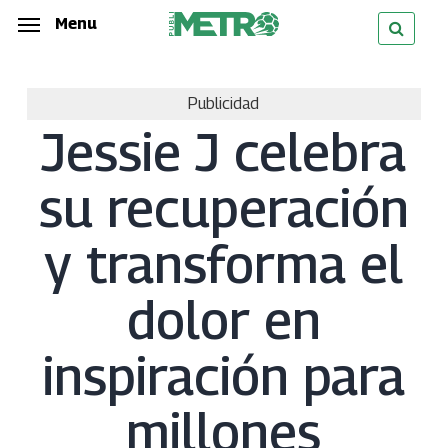
Skip
Menu
Menu
to
main
Publicidad
content
Jessie J celebra
su recuperación
y transforma el
dolor en
inspiración para
millones