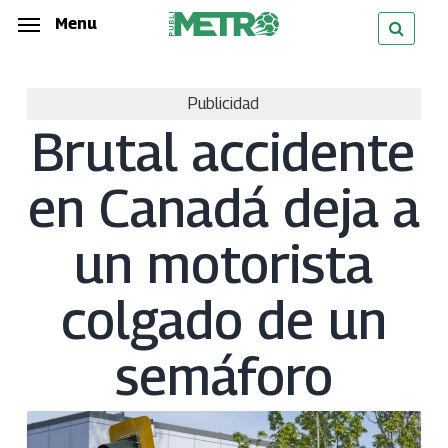
Skip
Menu
Menu
to
main
Publicidad
content
Brutal accidente
en Canadá deja a
un motorista
colgado de un
semáforo