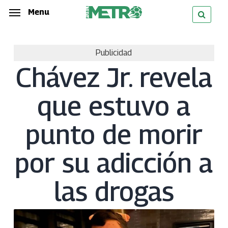
Skip
Menu
Menu
to
main
Publicidad
content
Chávez Jr. revela
que estuvo a
punto de morir
por su adicción a
las drogas