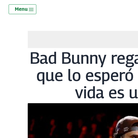
Skip
Menu
Menu
to
main
content
Bad Bunny rega
que lo esperó 
vida es 