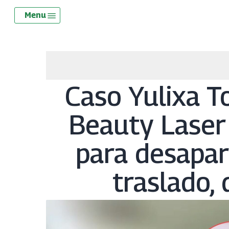
Skip
Menu
Menu
to
main
content
Caso Yulixa T
Beauty Laser
para desapar
traslado, 