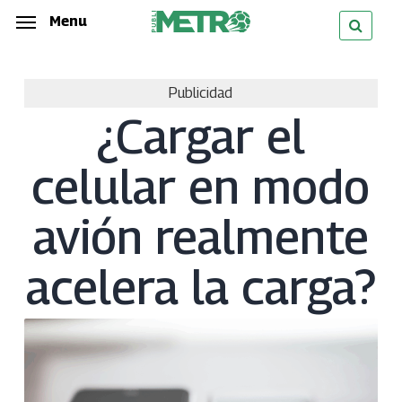
Skip
Menu
Menu
to
main
Publicidad
content
¿Cargar el
celular en modo
avión realmente
acelera la carga?