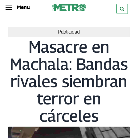
Skip
Menu
Menu
to
main
Publicidad
content
Masacre en
Machala: Bandas
rivales siembran
terror en
cárceles