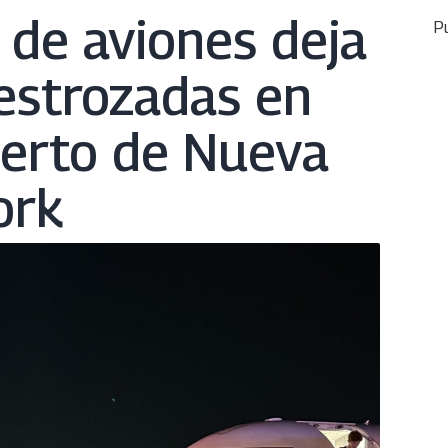
de aviones deja
Pu
estrozadas en
erto de Nueva
ork