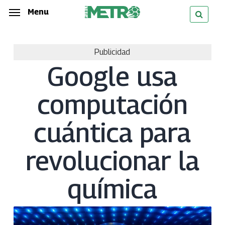
Skip
Menu
Menu
to
main
Publicidad
content
Google usa
computación
cuántica para
revolucionar la
química