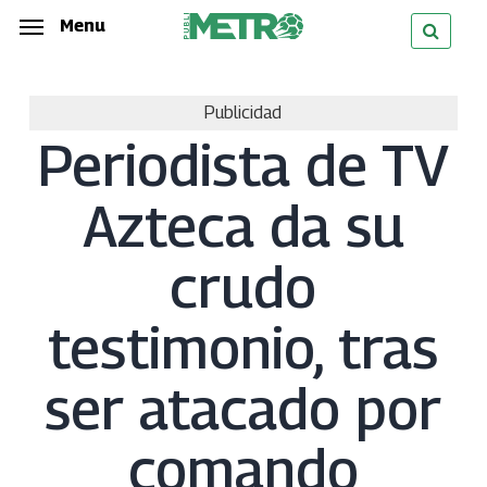
Skip
Menu
Menu
to
main
Publicidad
content
Periodista de TV
Azteca da su
crudo
testimonio, tras
ser atacado por
comando