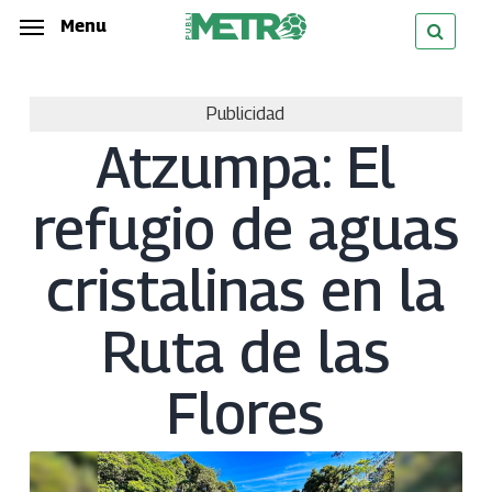
Skip
Menu
Menu
to
main
Publicidad
content
Atzumpa: El
refugio de aguas
cristalinas en la
Ruta de las
Flores