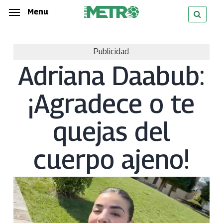
Skip
Menu
Menu
to
main
Publicidad
content
Adriana Daabub:
¡Agradece o te
quejas del
cuerpo ajeno!