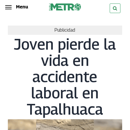
Skip
Menu
Menu
to
main
Publicidad
content
Joven pierde la
vida en
accidente
laboral en
Tapalhuaca