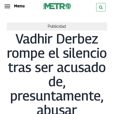
Skip
Menu
Menu
to
main
Publicidad
content
Vadhir Derbez
rompe el silencio
tras ser acusado
de,
presuntamente,
abusar