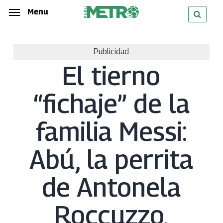
Skip
Menu
Menu
to
main
Publicidad
content
El tierno
“fichaje” de la
familia Messi:
Abú, la perrita
de Antonela
Roccuzzo,