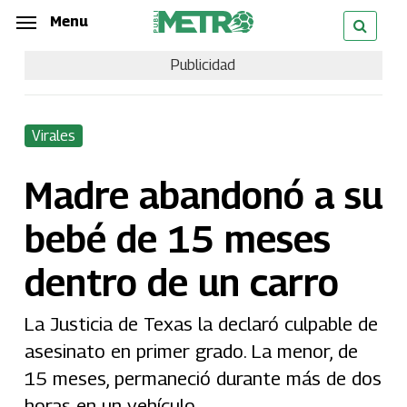
Skip
Menu
Menu
to
Publicidad
main
content
Virales
Madre abandonó a su
bebé de 15 meses
dentro de un carro
La Justicia de Texas la declaró culpable de
asesinato en primer grado. La menor, de
15 meses, permaneció durante más de dos
horas en un vehículo.