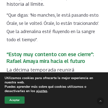
historia al límite.
“Que digas: ‘No manches, le está pasando esto.
Órale, se le volteó. Órale, lo están traicionando’.
Que la adrenalina esté fluyendo en la sangre
todo el tiempo”.
“Estoy muy contento con ese cierre”:
Rafael Amaya mira hacia el futuro
La décima temporada reunirá
nuevamente a
Carmen Aub, Isabella
Utilizamos cookies para ofrecerte la mejor experiencia en
nuestra web.
Castillo, Sandra Echeverría, Roberto Sosa,
Puedes aprender más sobre qué cookies utilizamos o
y un
Plutarco Haza, Maricela González
desactivarlas en los
ajustes
.
amplio elenco que acompañará el
Aceptar
desenlace de una de las producciones