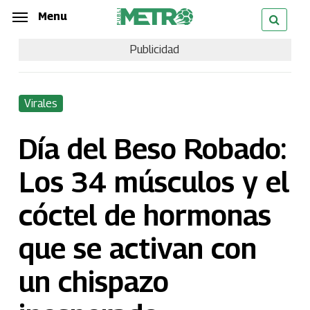
Skip
Menu
Menu
to
Publicidad
main
content
Virales
Día del Beso Robado:
Los 34 músculos y el
cóctel de hormonas
que se activan con
un chispazo