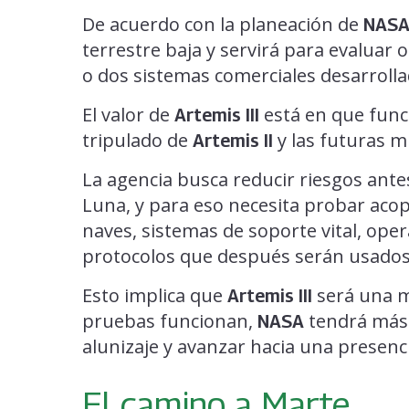
De acuerdo con la planeación de
NAS
terrestre baja y servirá para evaluar
o dos sistemas comerciales desarroll
El valor de
está en que func
Artemis III
tripulado de
y las futuras mi
Artemis II
La agencia busca reducir riesgos ante
Luna, y para eso necesita probar aco
naves, sistemas de soporte vital, ope
protocolos que después serán usados
Esto implica que
será una m
Artemis III
pruebas funcionan,
tendrá más 
NASA
alunizaje y avanzar hacia una presen
El camino a Marte