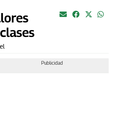
alores
clases
el
Publicidad