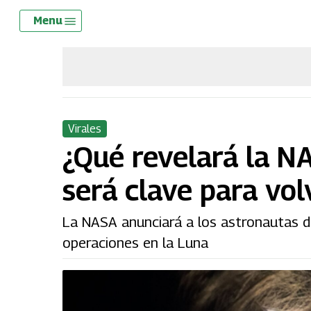
Skip
Menu
Menu
to
main
content
Virales
¿Qué revelará la NA
será clave para vol
La NASA anunciará a los astronautas de
operaciones en la Luna