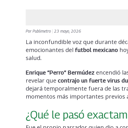
Por
Publimetro
|
23 mayo, 2026
La inconfundible voz que durante d
emocionantes del
hoy
futbol mexicano
salud.
encendió la
Enrique “Perro” Bermúdez
revelar que
contrajo un fuerte virus du
dejará temporalmente fuera de las tr
momentos más importantes previos 
¿Qué le pasó exactam
Fue el propio narrador quien dio a con