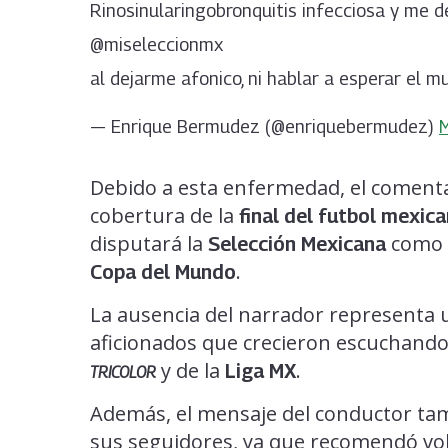
Rinosinularingobronquitis infecciosa y me dej
@miseleccionmx
al dejarme afonico, ni hablar a esperar el mu
— Enrique Bermudez (@enriquebermudez)
Debido a esta enfermedad, el comentar
cobertura de la
final del futbol mexic
disputará la
como p
Selección Mexicana
.
Copa del Mundo
La ausencia del narrador representa
aficionados que crecieron escuchando 
y de la
.
Liga MX
TRICOLOR
Además, el mensaje del conductor ta
sus seguidores, ya que recomendó volv