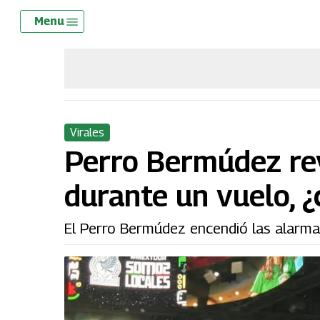
Skip
Menu
Menu
to
main
content
Virales
Perro Bermúdez rev
durante un vuelo, ¿
El Perro Bermúdez encendió las alarma