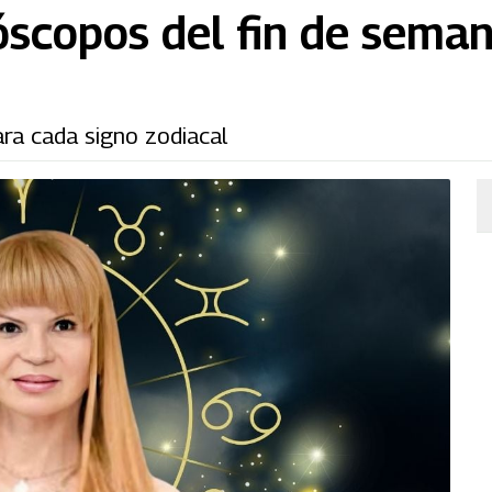
óscopos del fin de seman
ara cada signo zodiacal