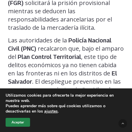
solicitará la prisión provisional
(FGR)
mientras se deducen las
responsabilidades arancelarias por el
traslado de la mercadería ilícita.
Las autoridades de la
Policía Nacional
recalcaron que, bajo el amparo
Civil (PNC)
del
, este tipo de
Plan Control Territorial
delitos económicos ya no tienen cabida
en las fronteras ni en los distritos de
El
. El despliegue preventivo en las
Salvador
carreteras secundarias de
San Miguel
Utilizamos cookies para ofrecerte la mejor experiencia en
se mantendrá riguroso para
Norte
nuestra web.
desarticular el financiamiento de
Puedes aprender más sobre qué cookies utilizamos o
desactivarlas en los
ajustes
.
estructuras ilícitas.
Aceptar
Las jefaturas de seguridad reiteraron la