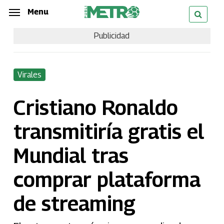
Skip
Menu
Menu
to
Publicidad
main
content
Virales
Cristiano Ronaldo
transmitiría gratis el
Mundial tras
comprar plataforma
de streaming