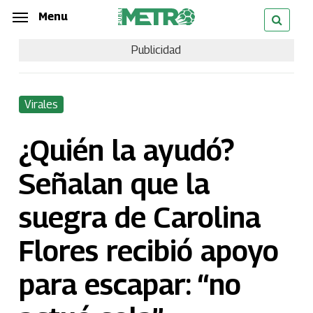
Skip
Menu
Menu
to
Publicidad
main
content
Virales
¿Quién la ayudó?
Señalan que la
suegra de Carolina
Flores recibió apoyo
para escapar: “no