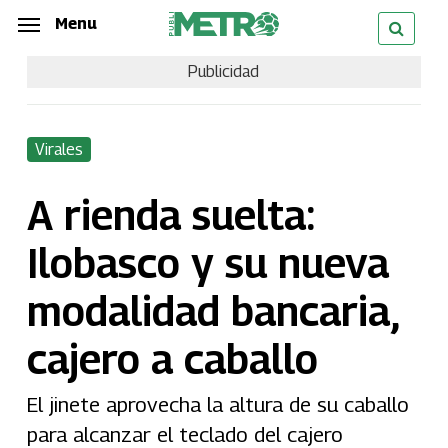
Skip
Menu
Menu
to
Publicidad
main
content
Virales
A rienda suelta:
Ilobasco y su nueva
modalidad bancaria,
cajero a caballo
El jinete aprovecha la altura de su caballo
para alcanzar el teclado del cajero