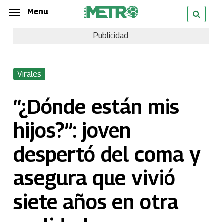
Skip
Menu
Menu
to
Publicidad
main
content
Virales
“¿Dónde están mis
hijos?”: joven
despertó del coma y
asegura que vivió
siete años en otra