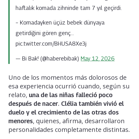
haftalık komada zihninde tam 7 yıl geçirdi.
– Komadayken üçüz bebek dünyaya
getirdiğini gören genç…
pic.twitter.com/BHUSA8Xe3j
— Bi Bak! (@haberebibak)
May 12, 2026
Uno de los momentos más dolorosos de
esa experiencia ocurrió cuando, según su
relato,
una de las niñas falleció poco
.
después de nacer
Clélia también vivió el
duelo y el crecimiento de las otras dos
, quienes, afirma, desarrollaron
menores
personalidades completamente distintas.